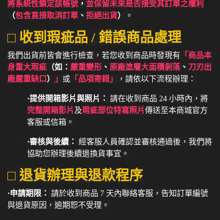
將系統性鎖定該帳號
，
並
保留未來是否接受其訂單之權利
（
包含直接取消訂單
、
拒絕出貨
）
。
□ 收到瑕疵品 / 錯誤商品處理
我們出貨前皆會進行檢查，若您收到商品時發現有
「商品本
身重大瑕疵
（如：
嚴重變形
、
原廠塗層大面積剝落
、
刀刃出
廠嚴重缺口
）
」
或
「品項寄錯」
，請依以下流程辦理：
·提供開箱影片與照片：
請在收到商品 24 小時內，將
完整開箱影片
及
瑕疵部位特寫照片
傳送至本商城官方
客服或信箱。
·審核與後續：
經客服人員確認並審核通過後，我們將
協助您辦理後續退換貨事宜。
□ 退貨辦理與退款程序
·申請期限：
請於收到商品 7 天內聯絡客服，告知訂單編號
與退貨原因，逾期恕不受理。