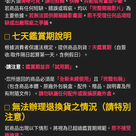
·
影片須
清晰可見
，
請勿剪輯
、
快轉
、
抖動或有畫面中斷
。
若商品有任何短缺、錯誤或瑕疵，均以
「完整開箱影片」
為
主要依據。
若無法提供開箱錄影畫面
，
恕不受理任何品項短
缺或出廠瑕疵之爭議
。
□ 七天鑑賞期說明
根據消費者保護法規定，提供商品到貨
7 天鑑賞期
（自簽
收/取件隔日起算第一天，含例假日）。
·請注意：
鑑賞期並非「試用期」
。
·
您所退回的商品必須是
「全新未經使用」
且
「完整包裝」
（包含商品本體、原廠外包裝盒、配件、贈品、說明書及所
有附隨文件）。
請勿缺漏任何配件或毀損原廠外盒
。
□ 無法辦理退換貨之情況（請特別
注意）
若商品出現以下情形，將視為已超過鑑賞期規範，
恕不接受
退換貨
：