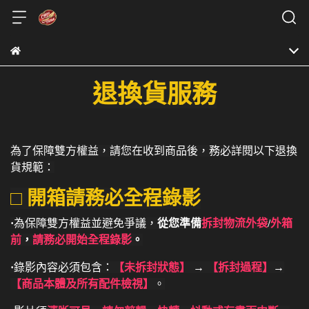
退換貨服務
為了保障雙方權益，請您在收到商品後，務必詳閱以下退換
貨規範：
□ 開箱請務必全程錄影
·
為保障雙方權益並避免爭議，
從您準備
拆封物流外袋
/
外箱
前
，
請務必開始全程錄影
。
·
錄影內容必須包含：
【未拆封狀態】
→
【拆封過程】
→
【商品本體及所有配件檢視】
。