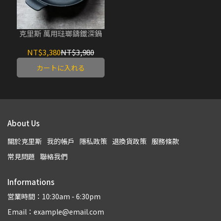
克里斯 萬用琺瑯鑄鐵深鍋
NT$3,380
NT$3,980
カートに入れる
About Us
關於克里斯
我的帳戶
隱私政策
退換貨政策
服務條款
常見問題
聯絡我們
Informations
営業時間：10:30am - 6:30pm
Email：example@email.com