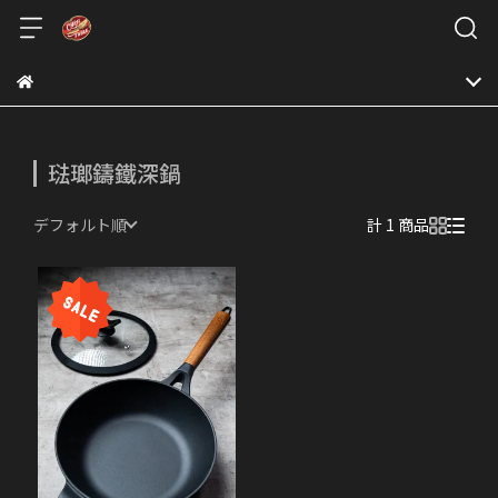
琺瑯鑄鐵深鍋
デフォルト順
計 1 商品